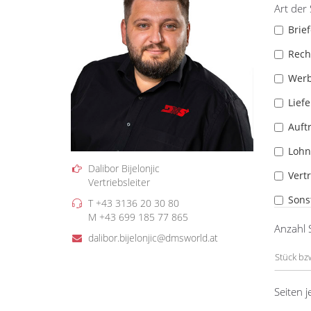
Art der
Brief
Rec
Wer
Lief
Auft
Lohn
Dalibor Bijelonjic
Vert
Vertriebsleiter
Sons
T +43 3136 20 30 80
M +43 699 185 77 865
Anzahl
dalibor.bijelonjic@dmsworld.at
Seiten 