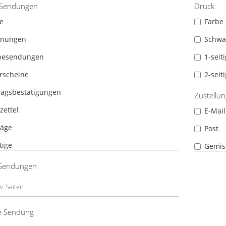
 Sendungen
Druck
e
Farbe
hnungen
Schwa
besendungen
1-seit
erscheine
2-seit
ragsbestätigungen
Zustellu
zettel
E-Mail
räge
Post
tige
Gemis
 Sendungen
je Sendung