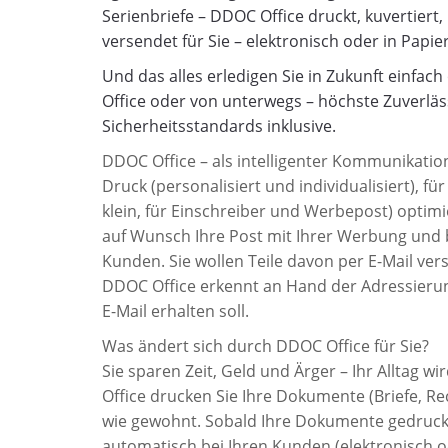
Serienbriefe – DDOC Office druckt, kuvertiert,
versendet für Sie – elektronisch oder in Papie
Und das alles erledigen Sie in Zukunft einfach 
Office oder von unterwegs – höchste Zuverläs
Sicherheitsstandards inklusive.
DDOC Office – als intelligenter Kommunikati
Druck (personalisiert und individualisiert), f
klein, für Einschreiber und Werbepost) optimi
auf Wunsch Ihre Post mit Ihrer Werbung und br
Kunden. Sie wollen Teile davon per E-Mail ve
DDOC Office erkennt an Hand der Adressierun
E-Mail erhalten soll.
Was ändert sich durch DDOC Office für Sie?
Sie sparen Zeit, Geld und Ärger – Ihr Alltag w
Office drucken Sie Ihre Dokumente (Briefe, Rec
wie gewohnt. Sobald Ihre Dokumente gedruckt
automatisch bei Ihren Kunden (elektronisch o