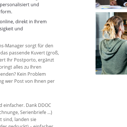
 personalisiert und
rform.
online, direkt in Ihrem
sigkeit und
ons-Manager
sorgt für den
ür das passende Kuvert (groß,
ert Ihr Postporto, ergänzt
ingt alles zu Ihren
rsenden? Kein Problem
g wer Post von Ihnen per
ird einfacher. Dank DDOC
hnunge, Serienbriefe ...)
 sind, landen sie
der gedruckt) – einfacher