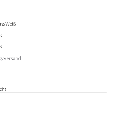
rz/Weiß
ig
ig
ng/Versand
cht