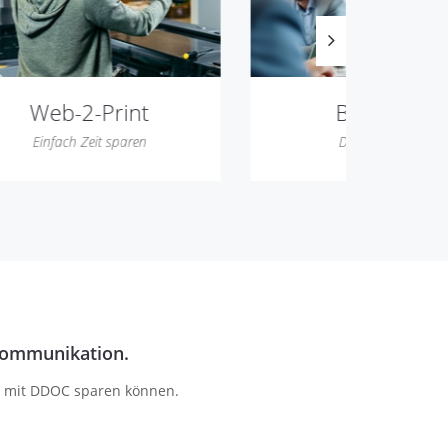
Beratung
Dig
Der Startpunkt
Die 
nkommunikation.
ie mit DDOC sparen können.